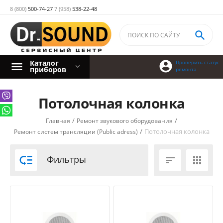
8 (800)
500-74-27
7 (958)
538-22-48

Каталог

Проверить статус
приборов
ремонта
Потолочная колонка
/
/
Главная
Ремонт звукового оборудования
/
Потолочная колонка
Ремонт систем трансляции (Public adress)

Фильтры

