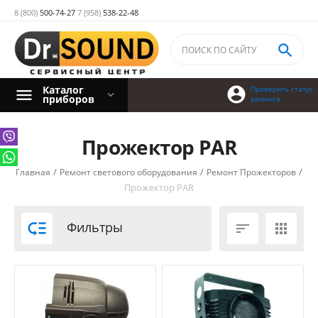
8 (800)
500-74-27
7 (958)
538-22-48

Каталог

Проверить статус
приборов
ремонта
Прожектор PAR
/
/
/
Главная
Ремонт светового оборудования
Ремонт Прожекторов
Прожектор PAR

Фильтры

