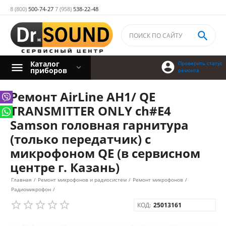
8 (800)
500-74-27
7 (958)
538-22-48

Каталог

Проверить статус
приборов
ремонта
Ремонт AirLine AH1/ QE
TRANSMITTER ONLY ch#E4
Samson головная гарнитура
(только передатчик) с
микрофоном QE (в сервисном
центре г. Казань)
Главная
/
Ремонт микрофонов и радиосистем
/
Ремонт микрофонов
/
Радиомикрофон
/
КОД:
25013161