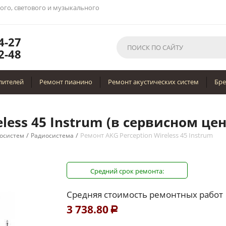
вого, светового и музыкального
4-27
2-48
лителей
Ремонт пианино
Ремонт акустических систем
Бр
less 45 Instrum (в сервисном цен
/
/
Ремонт AKG Perception Wireless 45 Instrum
осистем
Радиосистема
Средний срок ремонта:
Средняя стоимость ремонтных работ
3 738.80
Р