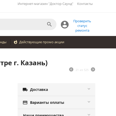
Интернет-магазин "Доктор Саунд"
Контакты
Проверить


статус
ремонта
енды

Действующие промо акции
тре г. Казань)
21
из
525

Доставка

Варианты оплаты
Наши преимушества