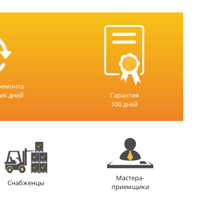
ремонта
чих дней
Гарантия
100 дней
Мастера-
Снабженцы
приемщики