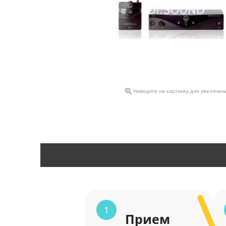

Наведите на картинку для увеличен
1
Прием