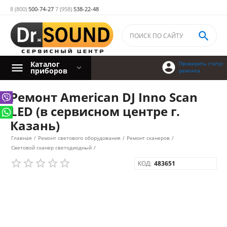
8 (800)
500-74-27
7 (958)
538-22-48

Каталог

Проверить статус
приборов
ремонта
Ремонт American DJ Inno Scan
LED (в сервисном центре г.
Казань)
Главная
/
Ремонт светового оборудования
/
Ремонт сканеров
/
Световой сканер светодиодный
/
КОД:
483651