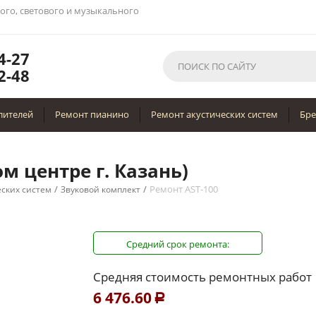
вого, светового и музыкального
4-27
2-48
лителей
Ремонт пианино
Ремонт акустических систем
Бр
м центре г. Казань)
/
/
Ремонт AST-100
еских систем
Звуковой комплект
Средний срок ремонта:
Средняя стоимость ремонтных работ
6 476.60
Р