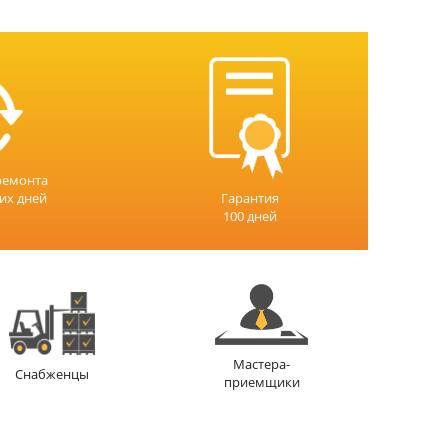
ремонта
чих дней
Гарантия
100 дней
Мастера-
Снабженцы
приемщики