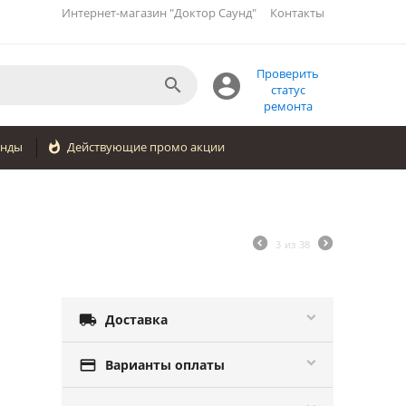
Интернет-магазин "Доктор Саунд"
Контакты
Проверить


статус
ремонта
енды

Действующие промо акции
3
из
38

Доставка

Варианты оплаты