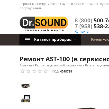
Сервисный центр "Доктор Саунд" в Казани - ремонт звуко
оборудования
8 (800)
500-7
7 (958)
538-2
Контакты
Каталог приборов
Ремонт уси
Ремонт AST-100 (в сервисно
/
/
Главная
Ремонт звукового оборудования
Ремонт акустич
КОД:
4098788