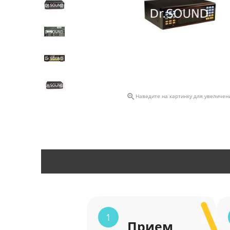

Наведите на картинку для увеличен
1
Прием