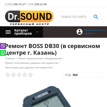
8 (800)
500-74-27
7 (958)
538-22-48

Каталог

Проверить статус
приборов
ремонта
Ремонт BOSS DB30 (в сервисном
центре г. Казань)
Главная
/
Ремонт музыкального оборудования
/
Ремонт электронных ударных инструментов
/
Аксессуары для ударных инструментов
/
КОД:
564