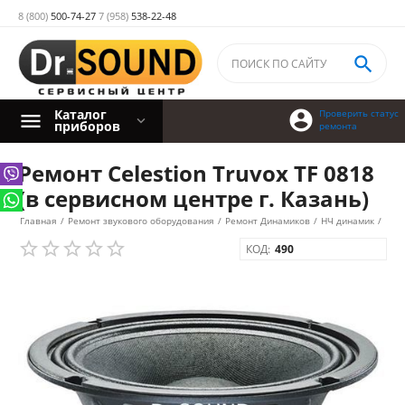
8 (800)
500-74-27
7 (958)
538-22-48

Каталог

Проверить статус
приборов
ремонта
Ремонт Celestion Truvox TF 0818
(в сервисном центре г. Казань)
Главная
/
Ремонт звукового оборудования
/
Ремонт Динамиков
/
НЧ динамик
/
КОД:
490