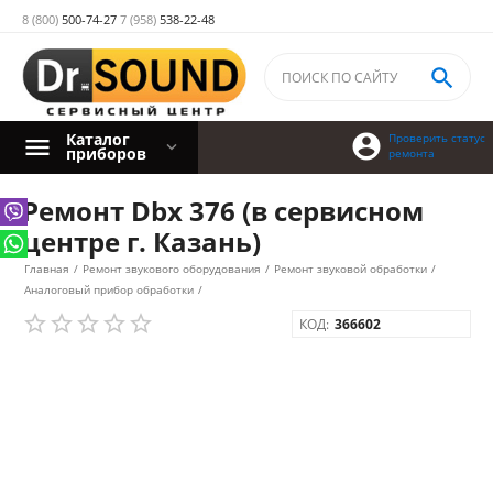
8 (800)
500-74-27
7 (958)
538-22-48

Каталог

Проверить статус
приборов
ремонта
Ремонт Dbx 376 (в сервисном
центре г. Казань)
Главная
/
Ремонт звукового оборудования
/
Ремонт звуковой обработки
/
Аналоговый прибор обработки
/
КОД:
366602