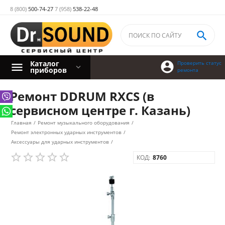
8 (800)
500-74-27
7 (958)
538-22-48

Каталог

Проверить статус
приборов
ремонта
Ремонт DDRUM RXCS (в
сервисном центре г. Казань)
Главная
/
Ремонт музыкального оборудования
/
Ремонт электронных ударных инструментов
/
Аксессуары для ударных инструментов
/
КОД:
8760