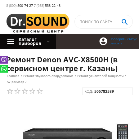
8 (800)
500-74-27
7 (958)
538-22-48

Каталог

Проверить статус
приборов
ремонта
Ремонт Denon AVC-X8500H (в
сервисном центре г. Казань)
Главная
/
Ремонт звукового оборудования
/
Ремонт усилителей мощности
/
AV-ресивер
/
КОД:
505782589