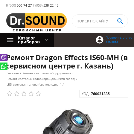
8 (800)
500-74-27
7 (958)
538-22-48

Каталог

Проверить статус
приборов
ремонта
Ремонт Dragon Effects IS60-MH (в
сервисном центре г. Казань)
Главная
/
Ремонт светового оборудования
/
Ремонт световых голов (вращающихся голов)
/
LED световая голова (светодиодная)
/
КОД:
760031335