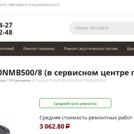
вого, светового и музыкального
4-27
2-48
лителей
Ремонт пианино
Ремонт акустических систем
Бр
NMB500/8 (в сервисном центре г
/
/
Ремонт EIGHTEEN SOUND 10NMB500/8
ков
НЧ динамик
Средний срок ремонта:
Средняя стоимость ремонтных работ
3 062.80
Р