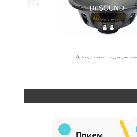

Наведите на картинку для увеличен
1
Прием