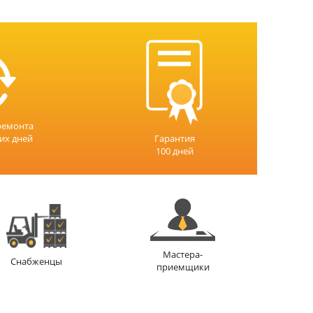
ремонта
чих дней
Гарантия
100 дней
Мастера-
Снабженцы
приемщики