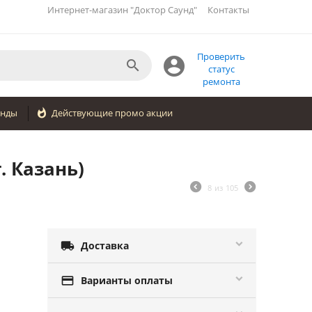
Интернет-магазин "Доктор Саунд"
Контакты
Проверить


статус
ремонта
енды

Действующие промо акции
. Казань)
8
из
105

Доставка

Варианты оплаты