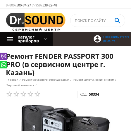
8 (800)
500-74-27
7 (958)
538-22-48

Каталог

Проверить статус
приборов
ремонта
Ремонт FENDER PASSPORT 300
PRO (в сервисном центре г.
Казань)
Главная
/
Ремонт звукового оборудования
/
Ремонт акустических систем
/
Звуковой комплект
/
КОД:
58334