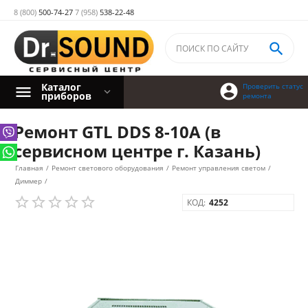
8 (800)
500-74-27
7 (958)
538-22-48

Каталог

Проверить статус
приборов
ремонта
Ремонт GTL DDS 8-10А (в
сервисном центре г. Казань)
Главная
/
Ремонт светового оборудования
/
Ремонт управления светом
/
Диммер
/
КОД:
4252