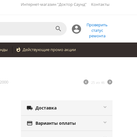
Интернет-магазин "Доктор Саунд"
Контакты
Проверить


статус
ремонта
енды

Действующие промо акции
L2000
25
из
46

Доставка

Варианты оплаты