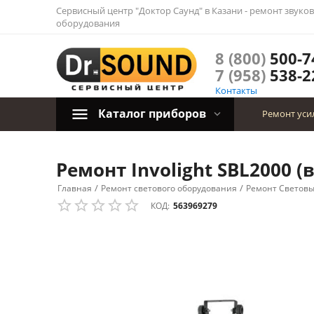
Сервисный центр "Доктор Саунд" в Казани - ремонт звуко
оборудования
8 (800)
500-7
7 (958)
538-2
Контакты
Каталог приборов
Ремонт уси
Ремонт Involight SBL2000 (
/
/
Главная
Ремонт светового оборудования
Ремонт Световы
КОД:
563969279