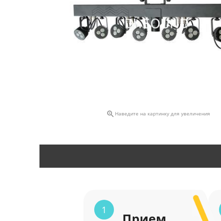

Наведите на картинку для увеличения
1
Прием