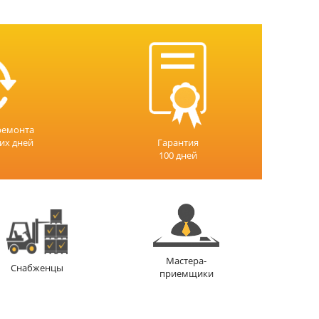
ремонта
чих дней
Гарантия
100 дней
Мастера-
Снабженцы
приемщики