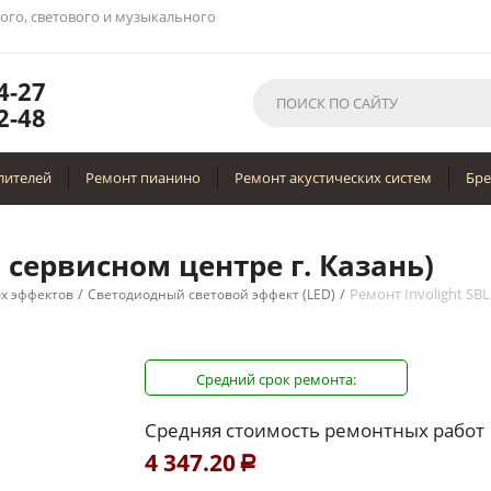
вого, светового и музыкального
4-27
2-48
лителей
Ремонт пианино
Ремонт акустических систем
Бр
в сервисном центре г. Казань)
/
/
Ремонт Involight SB
х эффектов
Светодиодный световой эффект (LED)
Средний срок ремонта:
Средняя стоимость ремонтных работ
4 347.20
Р