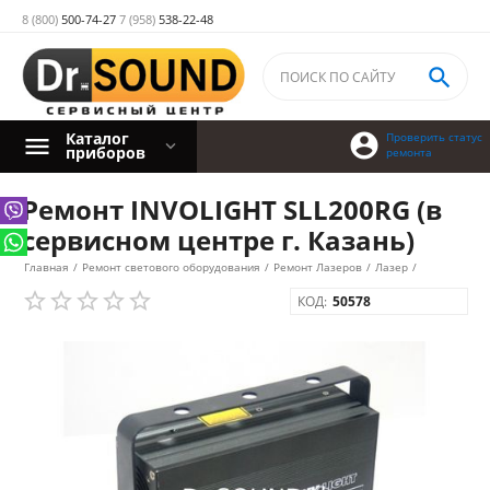
8 (800)
500-74-27
7 (958)
538-22-48

Каталог

Проверить статус
приборов
ремонта
Ремонт INVOLIGHT SLL200RG (в
сервисном центре г. Казань)
Главная
/
Ремонт светового оборудования
/
Ремонт Лазеров
/
Лазер
/
КОД:
50578