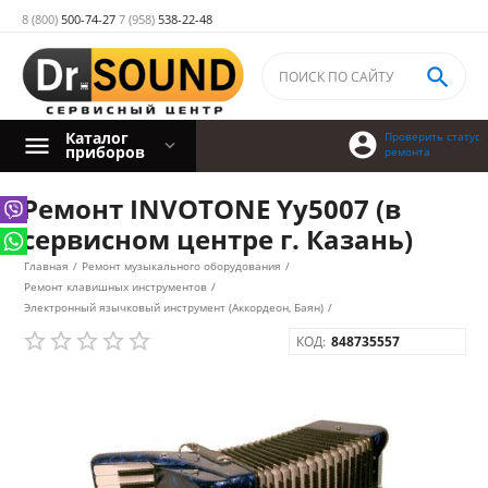
8 (800)
500-74-27
7 (958)
538-22-48

Каталог

Проверить статус
приборов
ремонта
Ремонт INVOTONE Yy5007 (в
сервисном центре г. Казань)
Главная
/
Ремонт музыкального оборудования
/
Ремонт клавишных инструментов
/
Электронный язычковый инструмент (Аккордеон, Баян)
/
КОД:
848735557