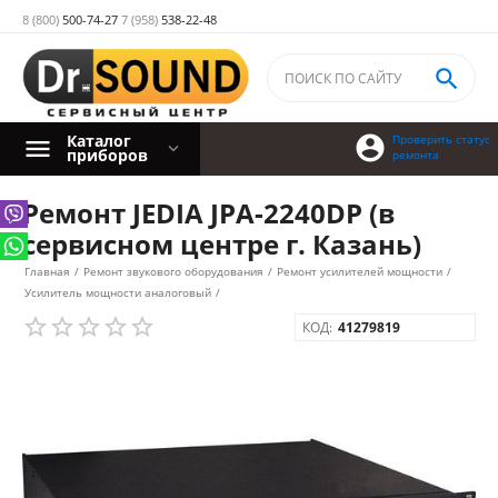
8 (800)
500-74-27
7 (958)
538-22-48

Каталог

Проверить статус
приборов
ремонта
Ремонт JEDIA JPA-2240DP (в
сервисном центре г. Казань)
Главная
/
Ремонт звукового оборудования
/
Ремонт усилителей мощности
/
Усилитель мощности аналоговый
/
КОД:
41279819