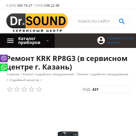
8 (800)
500-74-27
7 (958)
538-22-48

Каталог

Проверить статус
приборов
ремонта
Ремонт KRK RP8G3 (в сервисном
центре г. Казань)
Главная
/
Ремонт студийного оборудования
/
Ремонт студийного оборудования
/
Студийный монитор
/
КОД:
431