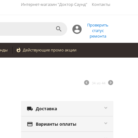
Интернет-магазин "Доктор Саунд"
Контакты
Проверить


статус
ремонта
енды

Действующие промо акции
34
из
44

Доставка

Варианты оплаты