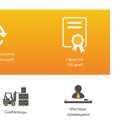
ремонта
чих дней
Гарантия
100 дней
Мастера-
Снабженцы
приемщики