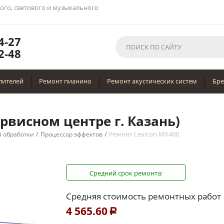
вого, светового и музыкального
4-27
2-48
лителей
Ремонт пианино
Ремонт акустических систем
Бр
ервисном центре г. Казань)
/
/
Ремонт Lexicon MX400
й обработки
Процессор эффектов
Средний срок ремонта:
Средняя стоимость ремонтных работ
4 565.60
Р