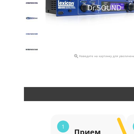

Наведите на картинку для увеличен
1
Прием