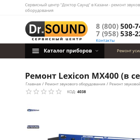
Сервисный центр "Доктор Саунд" в Казани - ремонт звуко
оборудования
8 (800)
500-7
7 (958)
538-2
Контакты
Каталог приборов
Ремонт уси
Ремонт Lexicon MX400 (в с
/
/
Главная
Ремонт звукового оборудования
Ремонт звуково
КОД:
4038