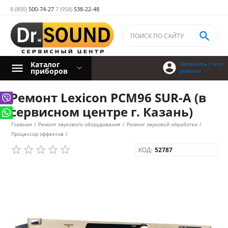
8 (800)
500-74-27
7 (958)
538-22-48

Каталог

Проверить статус
приборов
ремонта
Ремонт Lexicon PCM96 SUR-A (в
сервисном центре г. Казань)
Главная
/
Ремонт звукового оборудования
/
Ремонт звуковой обработки
/
Процессор эффектов
/
КОД:
52787