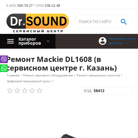
8 (800)
500-74-27
7 (958)
538-22-48

Каталог

Проверить статус
приборов
ремонта
Ремонт Mackie DL1608 (в
сервисном центре г. Казань)
Главная
/
Ремонт звукового оборудования
/
Ремонт микшерных пультов
/
Цифровой микшерный пульт
/
КОД:
58412