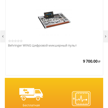


Behringer WING Цифровой микшерный пульт
Р
9 700.00
Р
Бесплатная