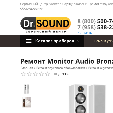
Сервисный центр "Доктор Саунд" в Казани - ремонт звуко
оборудования
8 (800)
500-7
7 (958)
538-2
Контакты
Каталог приборов
Ремонт уси
Ремонт Monitor Audio Bronz
/
/
Главная
Ремонт звукового оборудования
Ремонт акустич
КОД:
1335