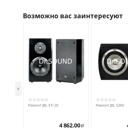
Возможно вас заинтересуют

Ремонт JBL XTi 20
Ремонт JBL S36II
4 862.00
Р