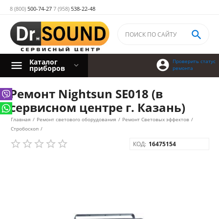
8 (800)
500-74-27
7 (958)
538-22-48

Каталог

Проверить статус
приборов
ремонта
Ремонт Nightsun SE018 (в
сервисном центре г. Казань)
Главная
/
Ремонт светового оборудования
/
Ремонт Световых эффектов
/
Стробоскоп
/
КОД:
16475154