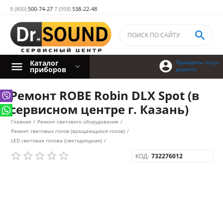
8 (800)
500-74-27
7 (958)
538-22-48

Каталог

Проверить статус
приборов
ремонта
Ремонт ROBE Robin DLX Spot (в
сервисном центре г. Казань)
Главная
/
Ремонт светового оборудования
/
Ремонт световых голов (вращающихся голов)
/
LED световая голова (светодиодная)
/
КОД:
732276012