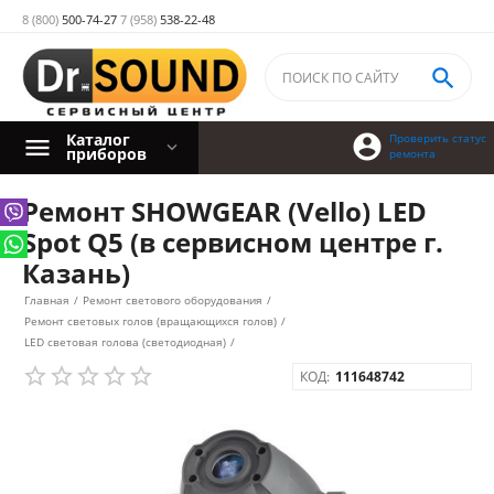
8 (800)
500-74-27
7 (958)
538-22-48

Каталог

Проверить статус
приборов
ремонта
Ремонт SHOWGEAR (Vello) LED
Spot Q5 (в сервисном центре г.
Казань)
Главная
/
Ремонт светового оборудования
/
Ремонт световых голов (вращающихся голов)
/
LED световая голова (светодиодная)
/
КОД:
111648742