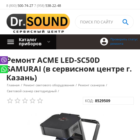
8 (800)
500-74-27
7 (958)
538-22-48

Каталог

Проверить статус
приборов
ремонта
Ремонт ACME LED-SC50D
SAMURAI (в сервисном центре г.
Казань)
Главная
/
Ремонт светового оборудования
/
Ремонт сканеров
/
Световой сканер светодиодный
/
КОД:
8529509