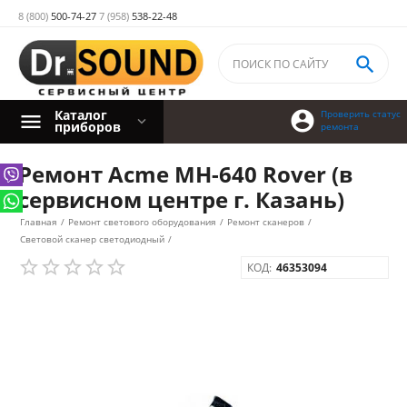
8 (800)
500-74-27
7 (958)
538-22-48

Каталог

Проверить статус
приборов
ремонта
Ремонт Acme MH-640 Rover (в
сервисном центре г. Казань)
Главная
/
Ремонт светового оборудования
/
Ремонт сканеров
/
Световой сканер светодиодный
/
КОД:
46353094