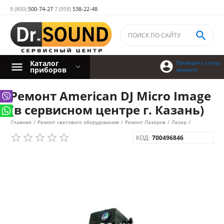
8 (800)
500-74-27
7 (958)
538-22-48

Каталог

Проверить статус
приборов
ремонта
Ремонт American DJ Micro Image
(в сервисном центре г. Казань)
Главная
/
Ремонт светового оборудования
/
Ремонт Лазеров
/
Лазер
/
КОД:
700496846