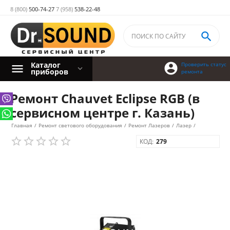
8 (800)
500-74-27
7 (958)
538-22-48

Каталог

Проверить статус
приборов
ремонта
Ремонт Chauvet Eclipse RGB (в
сервисном центре г. Казань)
Главная
/
Ремонт светового оборудования
/
Ремонт Лазеров
/
Лазер
/
КОД:
279